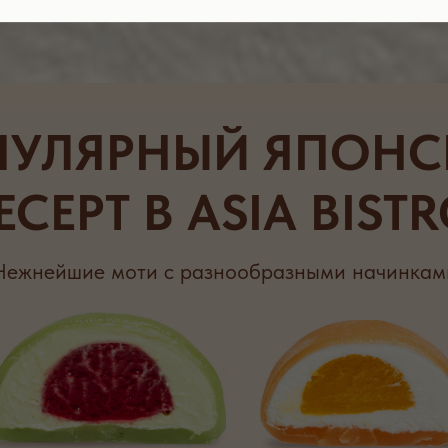
сташка-Малина
Манго-маракуйя
Пи
Оформить доставку
УСНАЯ КАРТА
Оплата бонусами до 20% от счета