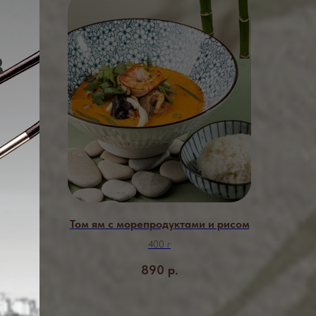
ощи и
Том ям с морепродуктами и рисом
400 г
890
р.