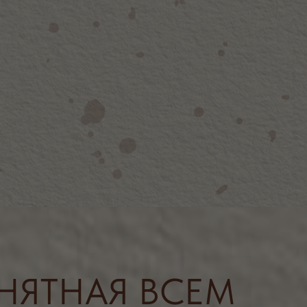
НАЯ ВСЕМ
льваре, расположился
6 — ASIA BISTRO.