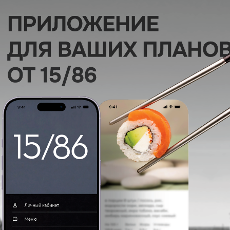
Поке с тунцом
Тунец татаки, свежие ов
ореховый соус
250 г
240/40 г
480
р.
590
р.