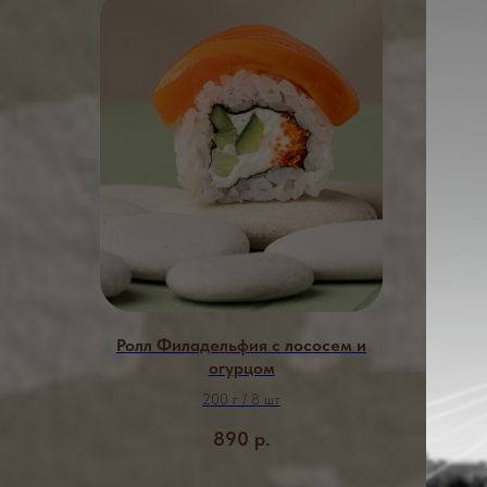
Ролл Филадельфия с лососем и
огурцом
200 г / 8 шт
890
р.