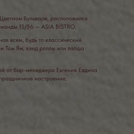
дь то классический
энд роллы или лапша
енеджера Евгения Евдина
е настроение.