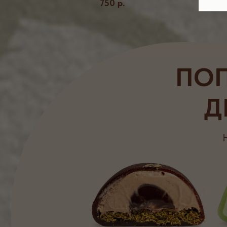
750
р.
Дубайский шоколад
Фи
БОН