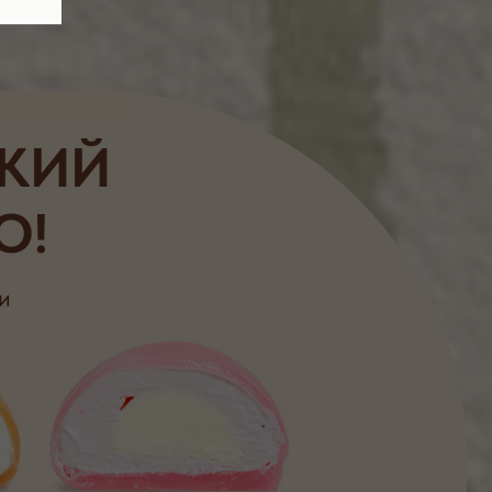
тахая-пломбир