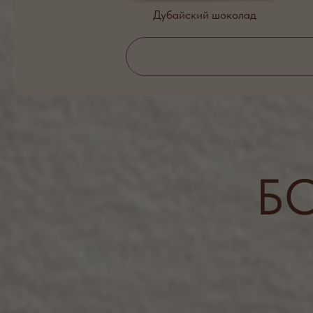
COMF
PREM