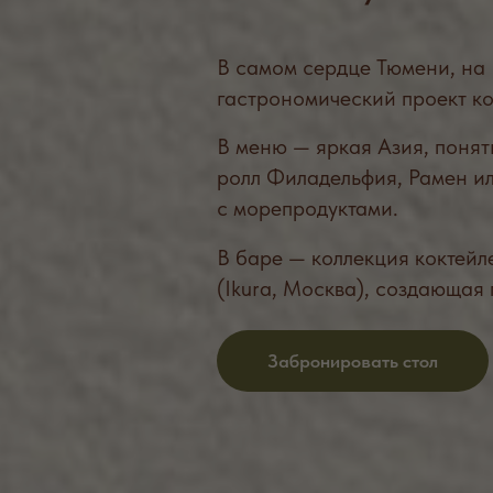
В меню — яркая Азия, понятная всем, бу
ролл Филадельфия, Рамен или Том Ям, х
с морепродуктами.
В баре — коллекция коктейлей от бар-м
(Ikura, Москва), создающая празднично
Забронировать стол
ДОСТАВКА
а приготовит для вас оригинальные блюда! Каждый