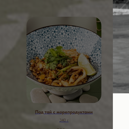
ПОПУ
ДЕС
Пад тай с морепродуктами
Нежне
340 г