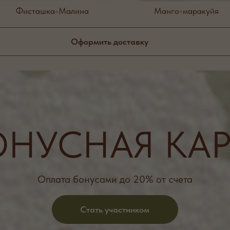
Стать участником
Статусы бонусной программы:
ОRT
Сумма покупок 0 – 300 000Р
Накопление 5% от суммы чека
IUM
Сумма покупок 300 001 – 500 000
Накопление 7% от суммы чека